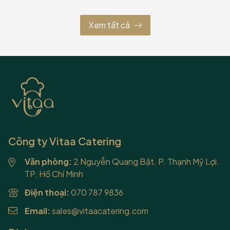
Xem tất cả
Công ty Vitaa Catering
Văn phòng:
2 Nguyễn Quang Bật. P. Thạnh Mỹ Lợi.
TP. Hồ Chí Minh
Điện thoại:
070 787 9836
Email:
sales@vitaacatering.com