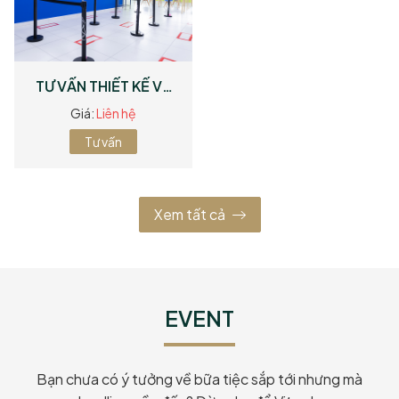
TƯ VẤN THIẾT KẾ VÀ
XÂY DỰNG BẾP
Giá:
Liên hệ
Tư vấn
Xem tất cả
EVENT
Bạn chưa có ý tưởng về bữa tiệc sắp tới nhưng mà