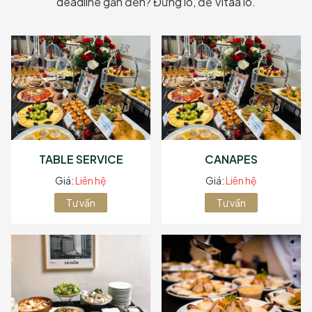
deadline gần đến? Đừng lo, để Vitaa lo.
TABLE SERVICE
CANAPES
Giá:
Liên hệ
Giá:
Liên hệ
Tư vấn
Tư vấn