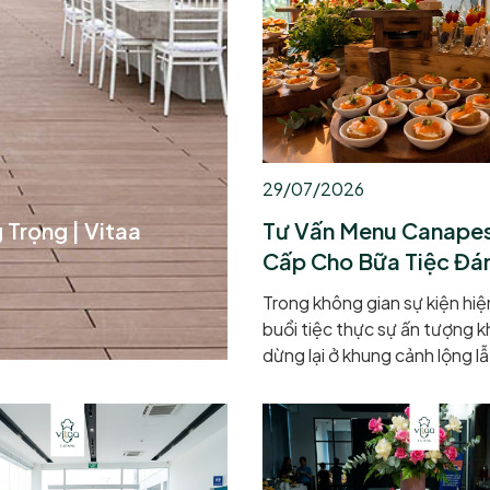
chính là tiệc buffet. Và nếu 
kiếm một trải nghiệm tiệc lư
cao, Thực Đơn Buffet Đa D
Hợp Các Món Ngon Cực Hấp
Vitaa Catering chính là chìa 
không gian...
29/07/2026
 Trọng | Vitaa
Tư Vấn Menu Canape
Cấp Cho Bữa Tiệc Đá
Trong không gian sự kiện hiệ
buổi tiệc thực sự ấn tượng k
dừng lại ở khung cảnh lộng l
nằm ở cách từng món ăn ch
xúc của thực khách. Sự chuy
những bàn tiệc truyền thốn
sang phong cách Finger Foo
đã tạo nên một chuẩn mực 