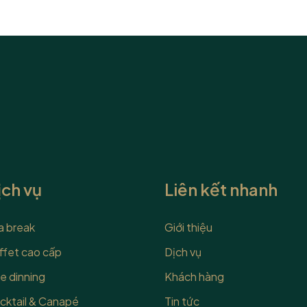
u tư một cách thông minh
Tiệc Teabreak Là Gì? Chủ Đ
 tiệc trà giữa giờ thành
Tổ Chức Tiệc Teabreak bao
n tượng, giúp thắt chặt tình
phong cách nào để vừa làm h
ấn tượng khó phai trong
khách mời, vừa nâng tầm đẳ
sự...
ịch vụ
Liên kết nhanh
a break
Giới thiệu
ffet cao cấp
Dịch vụ
e dinning
Khách hàng
cktail & Canapé
Tin tức