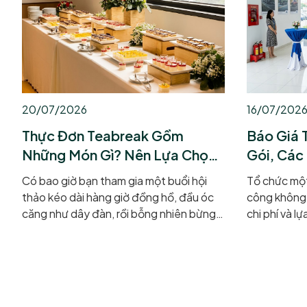
20/07/2026
16/07/202
Thực Đơn Teabreak Gồm
Báo Giá 
Những Món Gì? Nên Lựa Chọn
Gói, Các 
Ra Sao
Teabrea
Có bao giờ bạn tham gia một buổi hội
Tổ chức một
thảo kéo dài hàng giờ đồng hồ, đầu óc
công không 
căng như dây đàn, rồi bỗng nhiên bừng
chi phí và l
tỉnh khi bước ra sảnh và nhìn thấy một
catering đồn
bàn tiệc ngập tràn bánh ngọt, hoa quả
đây Vitaa C
mát lạnh và những tách trà nghi ngút
đọc báo giá
khói? Đó chính là phép màu của tiệc
như những k
Teabreak! Vậy cụ thể thực đơn
dịch vụ. Hy