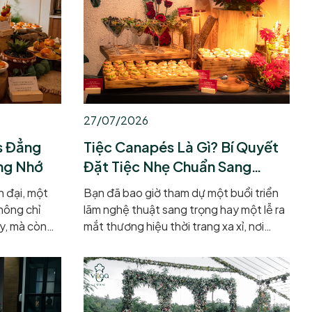
bạn đang tìm
hiện tại các buổi họp mặt gia đình ấm
u động đỉnh
cúng hay những sự kiện doanh nghiệp
ạng: Tổng
hoành tráng, buffet vẫn luôn là lựa chọn
 Dẫn –
ưu tiên hàng đầu để kết nối mọi người.
khóa mở ra
Hãy cùng khám phá Tiệc...
27/07/2026
s Đẳng
Tiệc Canapés Là Gì? Bí Quyết
ng Nhớ
Đặt Tiệc Nhẹ Chuẩn Sang
Trọng
n đại, một
Bạn đã bao giờ tham dự một buổi triển
hông chỉ
lãm nghệ thuật sang trọng hay một lễ ra
ẫy, mà còn
mắt thương hiệu thời trang xa xỉ, nơi
ạm đến cảm
những chiếc khay bạc lấp lánh lướt qua
ển dịch từ
mang theo các món ăn nhỏ nhắn, đẹp
g cồng kềnh
như một tác phẩm điêu khắc thu nhỏ?
d thanh lịch
Đúng vậy, đó chính là không gian tiệc
thưởng thức
Canapés – biểu tượng đỉnh cao của sự