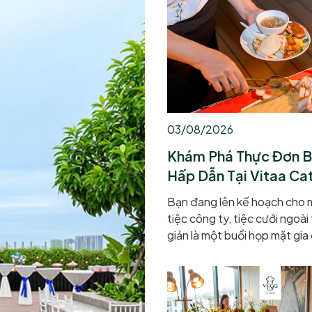
03/08/2026
Khám Phá Thực Đơn B
Hấp Dẫn Tại Vitaa Ca
Bạn đang lên kế hoạch cho 
tiệc công ty, tiệc cưới ngoài
giản là một buổi họp mặt gia
cúng? Làm sao để dung hòa
thức của hàng chục, thậm ch
khách mời với những khẩu vị
khác nhau? Câu trả lời hoàn 