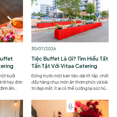
30/07/2026
uffet
Tiệc Buffet Là Gì? Tìm Hiểu Tất
tering
Tần Tật Với Vitaa Catering
một buổi
Đứng trước một bàn tiệc dài tít tắp, chất
 trời hay đơn
đầy hàng chục món ăn thơm phức và bài
 đình ấm
trí đẹp mắt, ít ai có thể cưỡng lại sức hút
 gu thưởng
kỳ lạ của hình thức ẩm thực này. Đó
í hàng trăm
chính là ma lực của tiệc buffet – một
 hoàn toàn
phong cách thưởng thức tự do, phóng
hảo nhất
khoáng nhưng cũng đầy tinh tế. Dù xuất