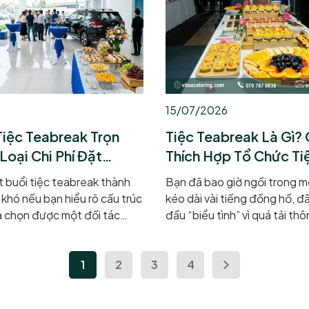
hoàn toàn mới. Hãy cùng bư
trình tư vấn menu canapes 
cho bữa tiệc đáng nhớ, nơi 
nhỏ bé đều được chăm chút
tác phẩm nghệ thuật,...
6
15/07/2026
Tiệc Teabreak Trọn
Tiệc Teabreak Là Gì?
Loại Chi Phí Đặt
Thích Hợp Tổ Chức Ti
k
Teabreak
 buổi tiệc teabreak thành
Bạn đã bao giờ ngồi trong m
khó nếu bạn hiểu rõ cấu trúc
kéo dài vài tiếng đồng hồ, đ
ựa chọn được một đối tác
đầu “biểu tình” vì quá tải thô
g hành uy tín. Bài viết sau
bỗng nhiên mùi hương cà ph
atering xin chia sẻ đến bạn
phức cùng những chiếc bán
 tiệc teabreak trọn gói, cũng
1
2
3
xinh xuất hiện như một vị cứ
4
hoản chi phí cấu thành nên
chính là khoảnh khắc kỳ diệ
 vọng sẽ giúp bạn đọc hiểu và
tiệc trà giữa giờ mang lại. V