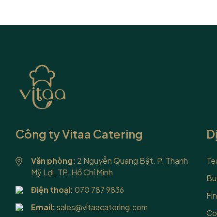
teabreak gồm những món gì? nên lựa
có khoản đầ
chọn ra sao để vừa làm hài lòng những vị
để biến quầy
khách khó tính nhất, vừa tối ưu hóa chi
điểm nhấn ấ
phí cho ban tổ chức? Hãy cùng chúng
cảm và tạo 
mình...
lòng...
Công ty Vitaa Catering
D
Văn phòng:
2 Nguyễn Quang Bật. P. Thạnh
Te
Mỹ Lợi. TP. Hồ Chí Minh
Bu
Điện thoại:
070 787 9836
Fin
Email:
sales@vitaacatering.com
Co