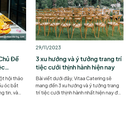
ớc vào hành
tinh tế và đẳng cấp trong văn hóa tiệc
đẳng cấp
nhẹ hiện đại. Vậy chính xác tiệc
mỗi món ăn
Canapés là gì? Bí quyết đặt tiệc nhẹ
 như một
chuẩn sang trọng mà các nhà tổ chức sự
kiện...
29/11/2023
 Chủ Đề
3 xu hướng và ý tưởng trang trí
ệc
tiệc cưới thịnh hành hiện nay
ột hội thảo
Bài viết dưới đây, Vitaa Catering sẽ
ầu óc bắt
mang đến 3 xu hướng và ý tưởng trang
ng tin, và
trí tiệc cưới thịnh hành nhất hiện nay để
ê thơm
giúp bạn và người thương trở nên trọn
h ngọt nhỏ
vẹn nhất trong ngày vui.
u tinh? Đó
u mà một bữa
ậy thực chất