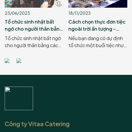
23/06/2023
18/11/2023
Tổ chức sinh nhật bất
Cách chọn thực đơn tiệc
ngờ cho người thân bằng
ngoài trời ấn tượng –
cách nào?
Vitaa Catering
Tổ chức sinh nhật bất ngờ
Nếu bạn đang có dự định
cho người thân bằng cách
tổ chức một buổi tiệc như
nào? Dưới đây sẽ là một vài
vậy nhưng chưa biết nên
gợi ý thú vị từ Vitaa
lựa chọn thực đơn tiệc
Catering.
ngoài trời ra sao, hãy cùng
tham khảo qua những gợi ý
từ Vitaa Catering dưới đây
nhé.
Công ty Vitaa Catering