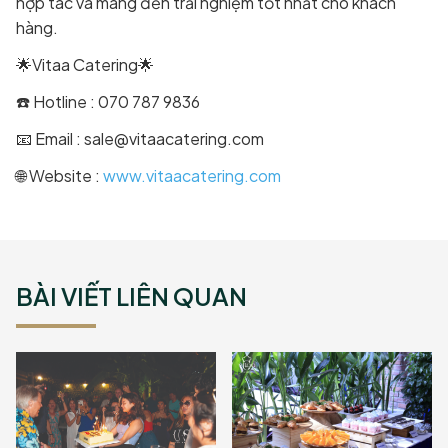
hợp tác và mang đến trải nghiệm tốt nhất cho khách
hàng.
🌟Vitaa Catering🌟
☎️ Hotline : 070 787 9836
📧 Email : sale@vitaacatering.com
🌐 Website :
www.vitaacatering.com
BÀI VIẾT LIÊN QUAN