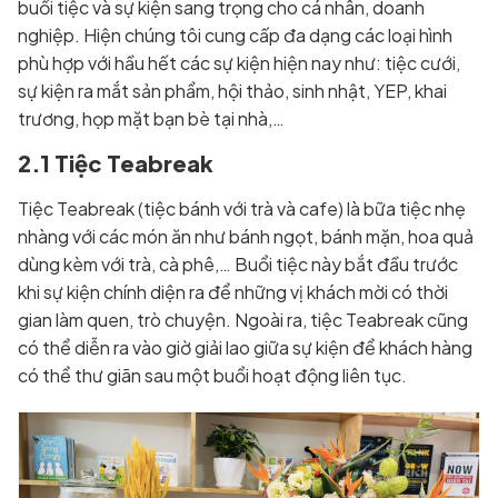
buổi tiệc và sự kiện sang trọng cho cá nhân, doanh
nghiệp. Hiện chúng tôi cung cấp đa dạng các loại hình
phù hợp với hầu hết các sự kiện hiện nay như: tiệc cưới,
sự kiện ra mắt sản phẩm, hội thảo, sinh nhật, YEP, khai
trương, họp mặt bạn bè tại nhà,…
2.1 Tiệc Teabreak
Tiệc Teabreak (tiệc bánh với trà và cafe) là bữa tiệc nhẹ
nhàng với các món ăn như bánh ngọt, bánh mặn, hoa quả
dùng kèm với trà, cà phê,… Buổi tiệc này bắt đầu trước
khi sự kiện chính diện ra để những vị khách mời có thời
gian làm quen, trò chuyện. Ngoài ra, tiệc Teabreak cũng
có thể diễn ra vào giờ giải lao giữa sự kiện để khách hàng
có thể thư giãn sau một buổi hoạt động liên tục.