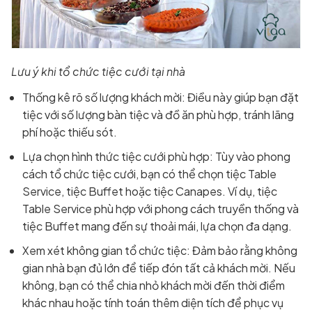
Lưu ý khi tổ chức tiệc cưới tại nhà
Thống kê rõ số lượng khách mời: Điều này giúp bạn đặt
tiệc với số lượng bàn tiệc và đồ ăn phù hợp, tránh lãng
phí hoặc thiếu sót.
Lựa chọn hình thức tiệc cưới phù hợp: Tùy vào phong
cách tổ chức tiệc cưới, bạn có thể chọn tiệc Table
Service, tiệc Buffet hoặc tiệc Canapes. Ví dụ, tiệc
Table Service phù hợp với phong cách truyền thống và
tiệc Buffet mang đến sự thoải mái, lựa chọn đa dạng.
Xem xét không gian tổ chức tiệc: Đảm bảo rằng không
gian nhà bạn đủ lớn để tiếp đón tất cả khách mời. Nếu
không, bạn có thể chia nhỏ khách mời đến thời điểm
khác nhau hoặc tính toán thêm diện tích để phục vụ