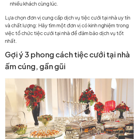
nhiều khách cùng lúc.
Lựa chọn đơn vị cung cấp dịch vụ tiệc cưới tại nhà uy tín
và chất lượng: Hãy tìm một đơn vị có kinh nghiệm trong
việc tổ chức tiệc cưới tại nhà để đảm bảo dịch vụ tốt
nhất.
Gợi ý 3 phong cách tiệc cưới tại nhà
ấm cúng, gần gũi