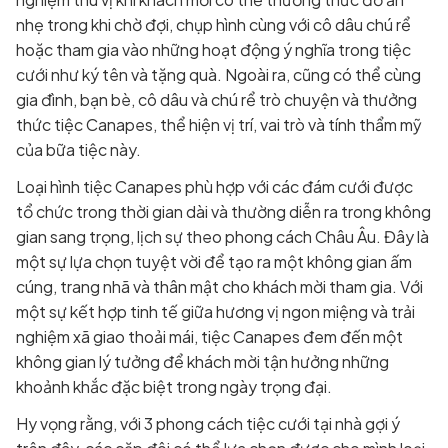
nhẹ trong khi chờ đợi, chụp hình cùng với cô dâu chú rể
hoặc tham gia vào những hoạt động ý nghĩa trong tiệc
cưới như ký tên và tặng quà. Ngoài ra, cũng có thể cùng
gia đình, bạn bè, cô dâu và chú rể trò chuyện và thưởng
thức tiệc Canapes, thể hiện vị trí, vai trò và tính thẩm mỹ
của bữa tiệc này.
Loại hình tiệc Canapes phù hợp với các đám cưới được
tổ chức trong thời gian dài và thường diễn ra trong không
gian sang trọng, lịch sự theo phong cách Châu Âu. Đây là
một sự lựa chọn tuyệt vời để tạo ra một không gian ấm
cúng, trang nhã và thân mật cho khách mời tham gia. Với
một sự kết hợp tinh tế giữa hương vị ngon miệng và trải
nghiệm xã giao thoải mái, tiệc Canapes đem đến một
không gian lý tưởng để khách mời tận hưởng những
khoảnh khắc đặc biệt trong ngày trọng đại.
Hy vọng rằng, với 3 phong cách tiệc cưới tại nhà gợi ý