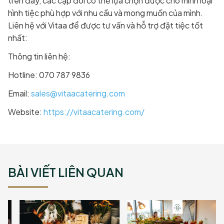
trên đây, các cặp đôi có thể lựa chọn được cho mình loại
hình tiệc phù hợp với nhu cầu và mong muốn của mình.
Liên hệ với Vitaa để được tư vấn và hỗ trợ đặt tiệc tốt
nhất:
Thông tin liên hệ:
Hotline: 070 787 9836
Email:
sales@vitaacatering.com
Website:
https://vitaacatering.com/
BÀI VIẾT LIÊN QUAN