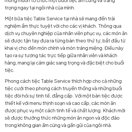
mong muốn tổ chức một buổi tiệc ấm cúng và trang
trọng ngay tại ngôi nhà của mình.
Một bữa tiệc Table Service tại nhà sẽ mang đến trải
nghiệm ẩm thực tuyệt vời cho các vị khách. Thông qua
dịch vụ chuyên nghiệp của nhân viên phục vụ, các món ăn
sẽ được tận tay đưa ra từng bàn theo thứ tự, bắt đầu từ
khai vị cho đến món chính và món tráng miệng. Điều này
tạo ra sự tương tác trực tiếp giữa nhân viên và khách
hàng, mang lại cảm giác sang trọng và đặc biệt cho buổi
tiệc.
Phong cách tiệc Table Service thích hợp cho cả những
tiệc cưới theo phong cách truyền thống và những buổi
tiệc đòi hỏi sự tinh tế, đẳng cấp. Với một bàn tiệc được
thiết kế với menu thịnh soạn và cao cấp, các món ăn
được phục vụ một cách tinh tế và chất lượng. Khách mời
sẽ được thưởng thức những món ăn ngon và độc đáo
trong không gian ấm cúng và gần gũi của ngôi nhà.