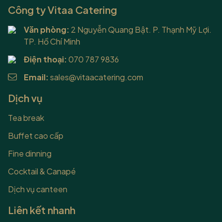
mực thưởng thức hoàn
Công ty Vitaa Catering
toàn mới. Hãy cùng bước
Văn phòng:
2 Nguyễn Quang Bật. P. Thạnh Mỹ Lợi.
vào hành trình tư vấn menu
TP. Hồ Chí Minh
canapes đẳng cấp cho bữa
tiệc đáng nhớ, nơi mỗi món
Điện thoại:
070 787 9836
ăn nhỏ bé đều được chăm
Email:
sales@vitaacatering.com
chút như một tác phẩm
nghệ thuật,...
Dịch vụ
Tea break
Buffet cao cấp
Fine dinning
Cocktail & Canapé
Dịch vụ canteen
Liên kết nhanh