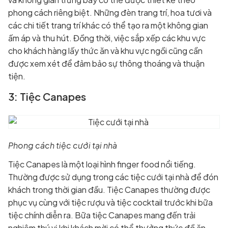
phong cách riêng biệt. Những đèn trang trí, hoa tươi và
các chi tiết trang trí khác có thể tạo ra một không gian
ấm áp và thu hút. Đồng thời, việc sắp xếp các khu vực
cho khách hàng lấy thức ăn và khu vực ngồi cũng cần
được xem xét để đảm bảo sự thông thoáng và thuận
tiện.
3: Tiệc Canapes
Phong cách tiệc cưới tại nhà
Tiệc Canapes là một loại hình finger food nổi tiếng.
Thường được sử dụng trong các tiệc cưới tại nhà để đón
khách trong thời gian đầu. Tiệc Canapes thường được
phục vụ cùng với tiệc rượu và tiệc cocktail trước khi bữa
tiệc chính diễn ra. Bữa tiệc Canapes mang đến trải
nghiệm thú vị khi khách mời có thể thưởng thức đồ ăn